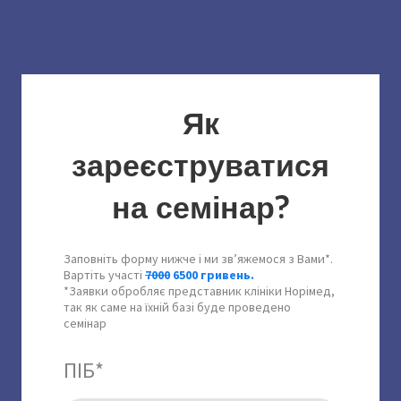
Як
зареєструватися
на семінар?
Заповніть форму нижче і ми звʼяжемося з Вами*.
Вартіть участі
7000
6500 гривень.
*Заявки обробляє представник клініки Норімед,
так як саме на їхній базі буде проведено
семінар
ПІБ
*