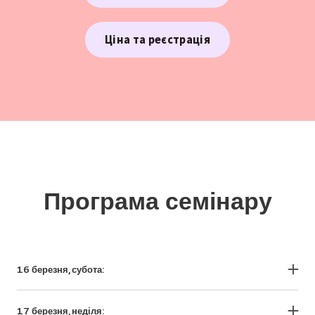
Ціна та реєстрація
Програма семінару
16 березня, субота:
10.00-14.00 Огляд методів лікувального масажу: класичний
лікувальний масаж, сполучно-тканний, сегментарно-
17 березня, неділя:
рефлекторний, теоретичні основи та практичні тонкощі