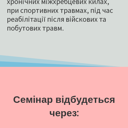
хронічних міжхребцевих килах,
при спортивних травмах, під час
реабілітації після війскових та
побутових травм.
Семінар відбудеться
через: