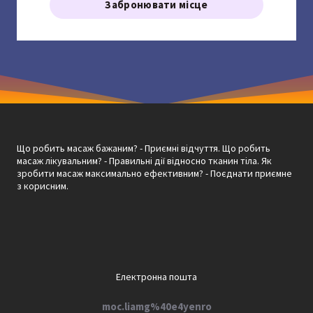
Забронювати місце
Що робить масаж бажаним? - Приємні відчуття. Що робить
масаж лікувальним? - Правильні дії відносно тканин тіла. Як
зробити масаж максимально ефективним? - Поєднати приємне
з корисним.
Електронна пошта
moc.liamg%40e4yenro