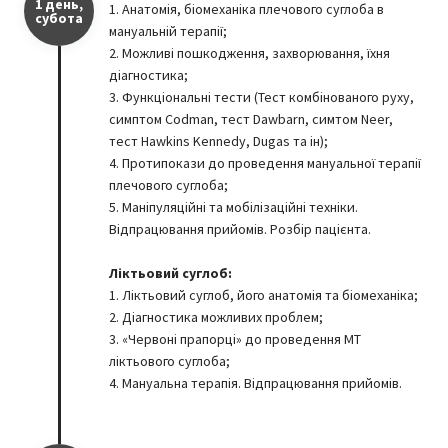
1 день,
1. Анатомія, біомеханіка плечового суглоба в
субота
мануальній терапії;
2. Можливі пошкодження, захворювання, їхня
діагностика;
3. Функціональні тести (Тест комбінованого руху,
симптом Codman, тест Dawbarn, симтом Neer,
тест Hawkins Kennedy, Dugas та ін);
4. Протипокази до проведення мануальної терапії
плечового суглоба;
5. Маніпуляційні та мобілізаційні техніки.
Відпрацювання прийомів. Розбір пацієнта.
Ліктьовий суглоб:
1. Ліктьовий суглоб, його анатомія та біомеханіка;
2. Діагностика можливих проблем;
3. «Червоні прапорці» до проведення МТ
ліктьового суглоба;
4. Мануальна терапія. Відпрацювання прийомів.