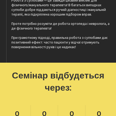
Робота з суглобами — це завжди цікавий виклик для
фізичного/мануального терапевта! В багатьох випадках
суглоби добре піддаються ручній діагностиці і мануальній
терапії, яка підкріплена хорошим підбором вправ.
Проте потрібно розуміти де робота ортопеда і невролога, а
де фізичного терапевта!
При грамотному підході, правильна робота з суглобами дає
позитивний ефект: часто пацієнти у відчаї отримують
повернення вільності рухів і це надихає!
Семінар відбудеться
через:
0
0
0
0