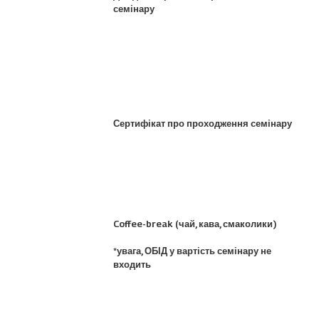
семінару
Сертифікат про проходження семінару
Coffee-break (чай, кава, смаколики)
*увага, ОБІД у вартість семінару не
входить