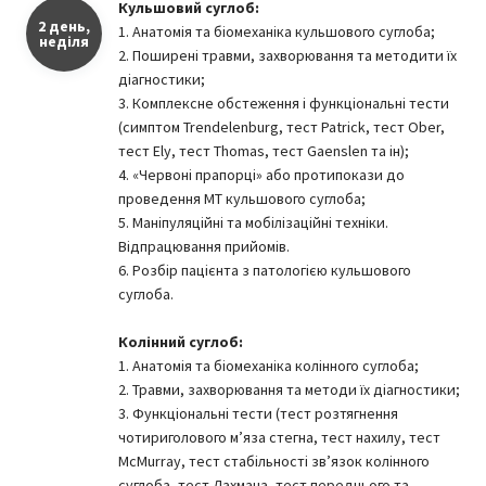
Кульшовий суглоб:
2 день,
1. Анатомія та біомеханіка кульшового суглоба;
неділя
2. Поширені травми, захворювання та методити їх
діагностики;
3. Комплексне обстеження і функціональні тести
(симптом Trendelenburg, тест Patrick, тест Ober,
тест Ely, тест Thomas, тест Gaenslen та ін);
4. «Червоні прапорці» або протипокази до
проведення МТ кульшового суглоба;
5. Маніпуляційні та мобілізаційні техніки.
Відпрацювання прийомів.
6. Розбір пацієнта з патологією кульшового
суглоба.
Колінний суглоб:
1. Анатомія та біомеханіка колінного суглоба;
2. Травми, захворювання та методи їх діагностики;
3. Функціональні тести (тест розтягнення
чотириголового м’яза стегна, тест нахилу, тест
McMurray, тест стабільності зв’язок колінного
суглоба, тест Лахмана, тест переднього та