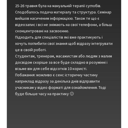
25-26 травня була на мануальній терапії суглобів.
Сподобалось подача матеріалу та структура. Семінар
вийшов насиченим інформацією. Також те що є
відеозапис і всі не знімають на свої телефони, а більш
сконцентровані на засвоєнню.
Підходить для спеціалістів які вже практикують і
хочуть поглибити свої знання щоб відразу інтегрувати
це в своїй роботі.
Студентам, тренерам, масажистам або людям з малим
досвідом скоріше за все буде складно в розумінні і
візьме він для себе відсотків 10 користі.
Побажання: можливо є сенс історичну частину
наприклад відразу за декілька днів відправити
учасникам у відео форматі для ознайомлення. Тоді
буде більше часу на практику 🙂