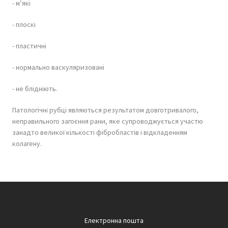
- м’які
- плоскі
- пластичні
- нормально васкуляризовані
- не блідніють.
Патологічні рубці являються результатом довготривалого,
неправильного загоєння рани, яке супроводжується участю
занадто великої кількості фібробластів і відкладенням
колагену.
Електронна пошта