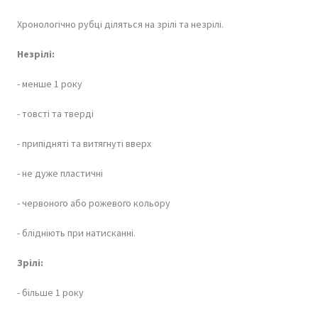
Хронологічно рубці діляться на зрілі та незрілі.
Незрілі:
- менше 1 року
- товсті та тверді
- припідняті та витягнуті вверх
- не дуже пластичні
- червоного або рожевого кольору
- блідніють при натисканні.
Зрілі:
- більше 1 року