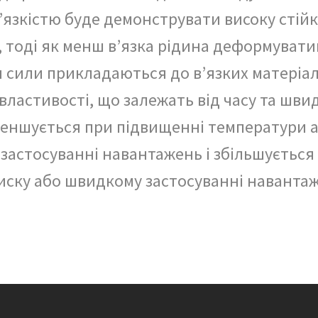
’язкістю буде демонструвати високу стійк
, тоді як менш в’язка рідина деформуват
 сили прикладаються до в’язких матеріал
ластивості, що залежать від часу та швид
зменшується при підвищенні температури 
застосуванні навантажень і збільшується
тиску або швидкому застосуванні наванта