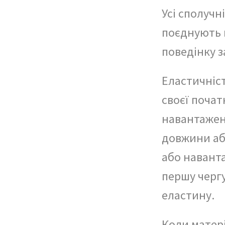
Усі сполучн
поєднують в
поведінку з
Еластичніст
своєї поча
навантаженн
довжини аб
або наванта
першу чергу
еластину.
Коли матері