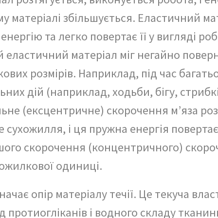
у матеріалі збільшується. Еластичний ма
 енергію та легко повертає її у вигляді ро
й еластичний матеріал міг негайно повер
кових розмірів. Наприклад, під час багать
них дій (наприклад, ходьби, бігу, стрибк
ьне (ексцентричне) скорочення м’яза роз
 сухожилля, і ця пружна енергія повертає
шого скорочення (концентричного) скор
хожилкової одиниці.
начає опір матеріалу течії. Це текуча влас
д протиогліканів і водного складу тканин