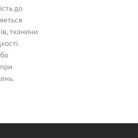
ість до
иметься
ів, тканини
кості.
або
 при
жень.