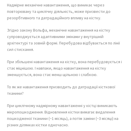
Надмірне механічне навантаження, що виникає через
повторювану та циклічну діяльність, може призвести до
резорбтивного та деградаційного впливу на кістку.
Згідно закону Вольфа, механічне навантаження на кістку
супроводжується адаптивними змінами у внутрішній
архітектурі та зовній формі. Перебудова відбувається по лінії
сил стискання.
При збільшені навантаження на кістку, вона перебудовується і
стає міцнішою. І навпаки, якщо навантаження на кістку
зменшується, вона стає менш щільною і слабкою.
То як же навантаження призводить до деградації кісткової
тканини?
При циклічному надмірному навантаженні у кістці виникають
мікропошкодження. Відновлення кістки вимагає видалення
пошкодженої тканини (~1 місяць), а потім заміни (~3 місяці) на
різних ділянках кістки одночасно.