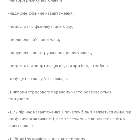
- надмірне фізичне навантаження,
- недостатню фізичну підготовку,
- зменшення м’язової маси;
- порушення менструального циклу у жінок,
- недостатня амортизація взуття при бігу, стрибках,
- дефіцит вітаміну D та кальцію.
Симптоми стресового перелому часто розвиваються
поступово:
• Біль під час навантаження. Спочатку біль з’являється лише під
час фізичної активності, але з часом може виникати навіть у
стані спокою.
• Набряк і чутливість у ділянці перелому.