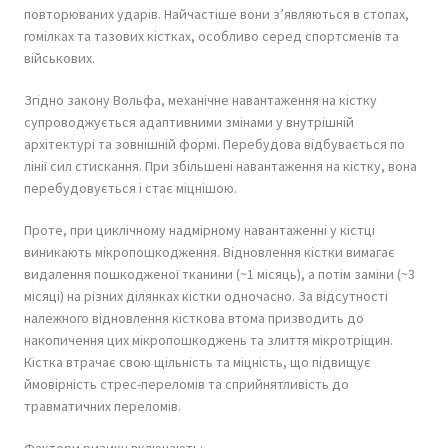
повторюваних ударів. Найчастіше вони з’являються в стопах,
гомілках та тазових кістках, особливо серед спортсменів та
військових.
Згідно закону Вольфа, механічне навантаження на кістку
супроводжується адаптивними змінами у внутрішній
архітектурі та зовнішній формі. Перебудова відбувається по
лінії сил стискання. При збільшені навантаження на кістку, вона
перебудовується і стає міцнішою.
Проте, при циклічному надмірному навантаженні у кістці
виникають мікропошкодження. Відновлення кістки вимагає
видалення пошкодженої тканини (~1 місяць), а потім заміни (~3
місяці) на різних ділянках кістки одночасно. За відсутності
належного відновлення кісткова втома призводить до
накопичення цих мікропошкоджень та злиття мікротріщин.
Кістка втрачає свою щільність та міцність, що підвищує
ймовірність стрес-переломів та сприйнятливість до
травматичних переломів.
Фактори ризику включають: