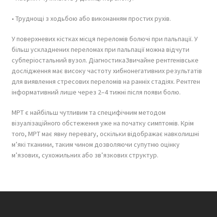
• Труднощі з ходьбою або виконанням простих рухів.
У поверхневих кістках місця переломів болючі при пальпації. У
більш ускладнених переломах при пальпації можна відчути
субперіостальний вузол. ДіагностикаЗвичайне рентгенівське
дослідження має високу частоту хибнонегативних результатів
для виявлення стресових переломів на ранніх стадіях. Рентген
інформативний лише через 2–4 тижні після появи болю.
МРТ є найбільш чутливим та специфічним методом
візуалізаційного обстеження уже на початку симптомів. Крім
того, МРТ має явну перевагу, оскільки відображає навколишні
м’які тканини, таким чином дозволяючи супутню оцінку
м’язових, сухожильних або зв’язкових структур.