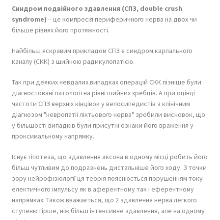
Синдром подвійного здавлення (СПЗ, double crush
syndrome)
– це компресія периферичного нерва на двох чи
більше рівнях його протяжності.
Найбільш яскравим прикладом СПЗ є синдром карпального
каналу (СКК) з шийною радикулопатією.
Так при деяких невдалих випадках операцій СКК пізніше були
діагностовані патології на рівні шийних хребців. А при оцінці
частоти СПЗ верхніх кінцівок у велосипедистів з клінічним
діагнозом "невропатії ліктьового нерва" зробили висновок, що
у більшості випадків були присутні ознаки його враження у
проксимальному напрямку.
Існує гіпотеза, що здавлення аксона в одному місці робить його
більш чутливим до подразнень дистальніше його ходу. З точки
зору нейрофізіології ця теорія пояснюється порушенням току
електичного імпульсу як в аферентному так і еферентному
напрямках. Також вважається, що 2 здавлення нерва легкого
ступеню гірше, ніж більш інтенсивне здавлення, але на одному