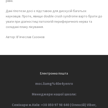
рівні.
Дані гіпотези досі є підставою для дискусій багатьох
науковців. Проте, явище double crush syndrome варто брати до
уваги при діагностиці патологій периферичного нерва та
складані плану лікування.
Автор: В’ячеслав Сазонов
Електронна пошта
moc.liamg%40e4yenro
М
енеджери нашої школи:
Семінари м.Київ: +38 050 97 98 640 (Олексій) Viber,