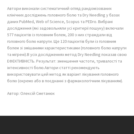
Автори виконали систематичний огляд рандомізованих
клінічних досліджень головного болю та Dry Needling у базах
даних PubMed, Web of Science, Scopus та PEDro. Вибрані
дослідження (які задовольняли усі критерії пошуку) включали
577 пацієнтів із головним болем, 200 з них страждали від
головного болю напруги. Ще 120 пацієнтів були із головним
болем зі змішаними характеристиками (головного болю напруги
та мігрені).В усіх дослідженнях метод Dry Needling показав свою
ЕФЕКТИВНІСТЬ. Результат: зменшення частоти, тривалості та
інтенсивності болю.Автори статті рекомендують
використовувати цей метод як варіант лікування головного
болю (окремо або в поєднанні з фармакологічним лікуванням).
Автор: Олексій Сметанюк