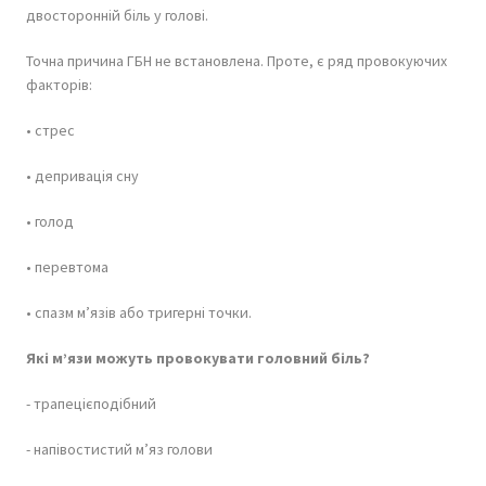
двосторонній біль у голові.
Точна причина ГБН не встановлена. Проте, є ряд провокуючих
факторів:
• стрес
• депривація сну
• голод
• перевтома
• спазм м’язів або тригерні точки.
Які м’язи можуть провокувати головний біль?
- трапецієподібний
- напівостистий м’яз голови