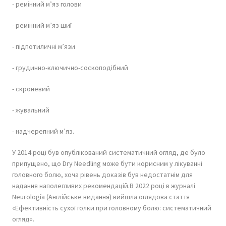
- ремінний м’яз голови
- ремінний м’яз шиї
- підпотиличні м’язи
- грудинно-ключично-соскоподібний
- скроневий
- жувальний
- надчерепний м’яз.
У 2014 році був опублікований систематичний огляд, де було
припущено, що Dry Needling може бути корисним у лікуванні
головного болю, хоча рівень доказів був недостатнім для
надання наполегливих рекомендацій.В 2022 році в журналі
Neurología (Англійське видання) вийшла оглядова стаття
«Ефективність сухої голки при головному болю: систематичний
огляд».